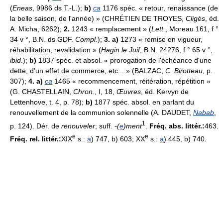
(
Eneas
, 9986 ds T.-L.);
b)
ca
1176 spéc. « retour, renaissance (de
la belle saison, de l'année) » (CHRÉTIEN DE TROYES,
Cligès
, éd.
A. Micha, 6262);
2.
1243 « remplacement » (
Lett.
, Moreau 161, f °
34 v °, B.N. ds GDF.
Compl.
);
3. a)
1273 « remise en vigueur,
réhabilitation, revalidation » (
Hagin le Juif
, B.N. 24276, f ° 65 v °,
ibid.
);
b)
1837 spéc. et absol. « prorogation de l'échéance d'une
dette, d'un effet de commerce, etc... » (BALZAC,
C. Birotteau
, p.
307);
4. a)
ca
1465 « recommencement, réitération, répétition »
(G. CHASTELLAIN,
Chron.
, I, 18,
Œuvres
, éd. Kervyn de
Lettenhove, t. 4, p. 78);
b)
1877 spéc. absol. en parlant du
renouvellement de la communion solennelle (A. DAUDET,
Nabab
,
1
p. 124). Dér. de
renouveler
; suff.
-(
e
)ment
.
Fréq. abs. littér.:
463.
e
e
Fréq. rel. littér.:
XIX
s.:
a
) 747, b) 603; XX
s.:
a
) 445, b) 740.