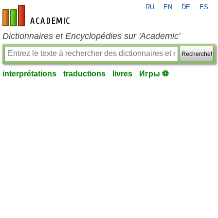
RU
EN
DE
ES
fr-academic.com
Dictionnaires et Encyclopédies sur 'Academic'
Recherche!
interprétations
traductions
livres
Игры ⚽