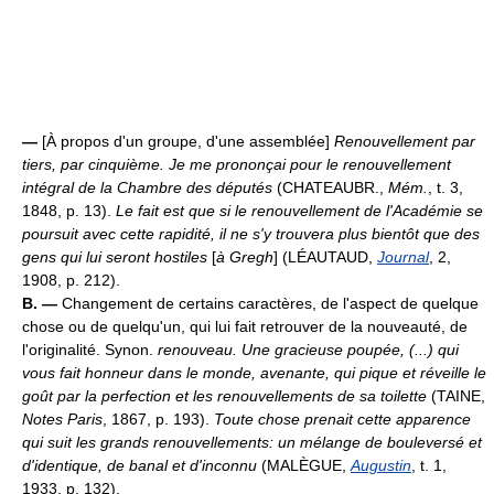
—
[À propos d'un groupe, d'une assemblée]
Renouvellement par
tiers, par cinquième.
Je me prononçai pour le renouvellement
intégral de la Chambre des députés
(CHATEAUBR.,
Mém.
, t. 3,
1848, p. 13).
Le fait est que si le renouvellement de l'Académie se
poursuit avec cette rapidité, il ne s'y trouvera plus bientôt que des
gens qui lui seront hostiles
[
à Gregh
] (LÉAUTAUD,
Journal
, 2,
1908, p. 212).
B. —
Changement de certains caractères, de l'aspect de quelque
chose ou de quelqu'un, qui lui fait retrouver de la nouveauté, de
l'originalité. Synon.
renouveau.
Une gracieuse poupée, (...) qui
vous fait honneur dans le monde, avenante, qui pique et réveille le
goût par la perfection et les renouvellements de sa toilette
(TAINE,
Notes Paris
, 1867, p. 193).
Toute chose prenait cette apparence
qui suit les grands renouvellements: un mélange de bouleversé et
d'identique, de banal et d'inconnu
(MALÈGUE,
Augustin
, t. 1,
1933, p. 132).