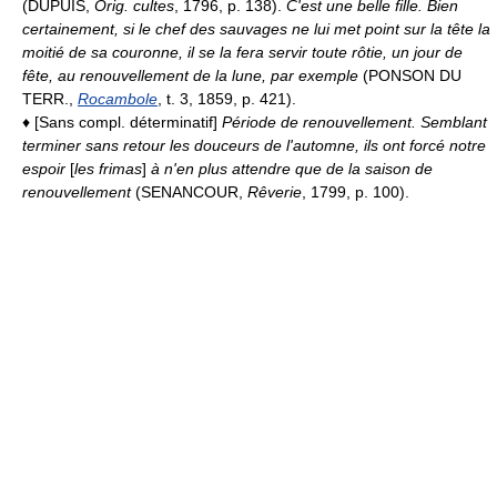
(DUPUIS,
Orig. cultes
, 1796, p. 138).
C'est une belle fille. Bien
certainement, si le chef des sauvages ne lui met point sur la tête la
moitié de sa couronne, il se la fera servir toute rôtie, un jour de
fête, au renouvellement de la lune, par exemple
(PONSON DU
TERR.,
Rocambole
, t. 3, 1859, p. 421).
♦ [Sans compl. déterminatif]
Période de renouvellement.
Semblant
terminer sans retour les douceurs de l'automne, ils ont forcé notre
espoir
[
les frimas
]
à n'en plus attendre que de la saison de
renouvellement
(SENANCOUR,
Rêverie
, 1799, p. 100).