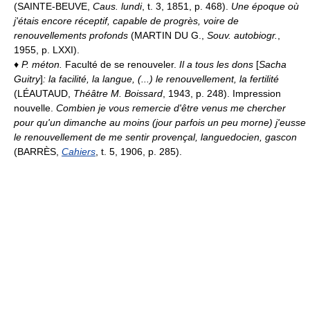
(SAINTE-BEUVE,
Caus. lundi
, t. 3, 1851, p. 468).
Une époque où
j'étais encore réceptif, capable de progrès, voire de
renouvellements profonds
(MARTIN DU G.,
Souv. autobiogr.
,
1955, p. LXXI).
♦
P. méton.
Faculté de se renouveler.
Il a tous les dons
[
Sacha
Guitry
]
: la facilité, la langue, (...) le renouvellement, la fertilité
(LÉAUTAUD,
Théâtre M. Boissard
, 1943, p. 248). Impression
nouvelle.
Combien je vous remercie d'être venus me chercher
pour qu'un dimanche au moins (jour parfois un peu morne) j'eusse
le renouvellement de me sentir provençal, languedocien, gascon
(BARRÈS,
Cahiers
, t. 5, 1906, p. 285).