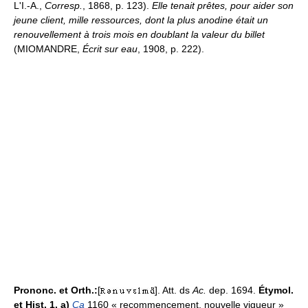
L'I.-A.,
Corresp.
, 1868, p. 123).
Elle tenait prêtes, pour aider son
jeune client, mille ressources, dont la plus anodine était un
renouvellement à trois mois en doublant la valeur du billet
(MIOMANDRE,
Écrit sur eau
, 1908, p. 222).
Prononc. et Orth.:
[
]. Att. ds
Ac.
dep. 1694.
Étymol.
et Hist. 1. a)
Ca
1160 « recommencement, nouvelle vigueur »