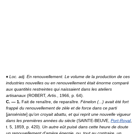
♦
Loc. adj.
En renouvellement.
Le volume de la production de ces
industries nouvelles ou en renouvellement était énorme comparé
aux quantités restreintes qui naissaient dans les ateliers
artisanaux
(ROBERT,
Artis.
, 1966, p. 64).
C. — 1.
Fait de renaître, de reparaître.
Fénelon (...) avait été fort
frappé du renouvellement de zèle et de force dans ce parti
[
janséniste
]
qu'on croyait abattu, et qui reprit une nouvelle vigueur
dans les premières années du siècle
(SAINTE-BEUVE,
Port-Royal
,
t. 5, 1859, p. 420).
Un autre eût puisé dans cette heure de doute
un renouvellement d'amère énergie, ou, tout au contraire, un