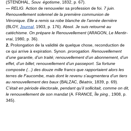
(STENDHAL,
Souv. égotisme
, 1832, p. 67).
—
RELIG.
Action de renouveler sa profession de foi.
7 juin.
Renouvellement solennel de la première communion de
Véronique. Elle a remis sa robe blanche de l'année dernière
(BLOY,
Journal
, 1903, p. 176). Absol.
Je suis retourné au
catéchisme. On prépare le Renouvellement
(ARAGON,
Le Mentir-
vrai
, 1980, p. 36).
2.
Prolongation de la validité de quelque chose, reconduction de
ce qui arrive à expiration. Synon.
prorogation.
Renouvellement
d'une garantie, d'un traité; renouvellement d'un abonnement, d'un
effet, d'un billet; renouvellement d'un passeport.
Sa fortune
composée (...) des douze mille francs que rapportaient alors les
terres de Faucombe, mais dont le revenu s'augmentera d'un tiers
au renouvellement des baux
(BALZAC,
Béatrix
, 1839, p. 69).
C'était en période électorale, pendant qu'il sollicitait, comme on dit,
le renouvellement de son mandat
(A. FRANCE,
Île ping.
, 1908, p.
345).