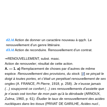
d2./d
Action de donner un caractère nouveau à qqch. Le
renouvellement d'un genre littéraire.
d3./d
Action de reconduire. Renouvellement d'un contrat.
⇒RENOUVELLEMENT, subst. masc.
Action de renouveler; résultat de cette action.
A. — 1. a)
Remplacement de choses par d'autres de même
espèce.
Renouvellement des provisions, du stock.
[
Il
]
se pinçait le
doigt à toutes portes, et c'était un perpétuel renouvellement de ses
ongles
(A. FRANCE,
Pt Pierre
, 1918, p. 258).
Je n'eusse jamais
(...) soupçonné ce confort (...) ces renouvellements d'assiette que
je n'avais osé torcher de mon pain qu'à la dérobade
(ARNOUX,
Zulma
, 1960, p. 61).
Étudier le taux de renouvellement des acides
nucléiques dans les tissus
(PRIVAT DE GARILHE,
Acides nucl.
,