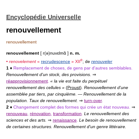
Encyclopédie Universelle
renouvellement
renouvellement
renouvellement
[ r(ə)nuvɛlmɑ̃ ]
n. m.
e
•
renovelement
«
recrudescence
»
XII
; de
renouveler
1
♦
Remplacement de choses, de gens par d'autres semblables.
Renouvellement d'un stock, des provisions.
⇒
réapprovisionnement
.
« la vie est faite du perpétuel
renouvellement des cellules »
(
Proust
)
. Renouvellement d'une
assemblée par tiers, par cinquième.
—
Renouvellement de la
population. Taux de renouvellement.
⇒
turn-over
.
2
♦
Changement complet des formes qui crée un état nouveau.
⇒
renouveau
,
rénovation
,
transformation
.
Le renouvellement des
sciences et des arts.
⇒
renaissance
.
Le besoin de renouvellement
de certaines structures. Renouvellement d'un genre littéraire.