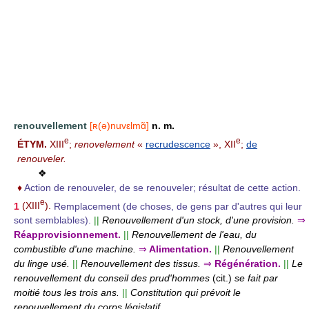
renouvellement
[ʀ(ə)nuvɛlmɑ̃]
n. m.
e
e
ÉTYM.
XIII
;
renovelement
«
recrudescence
», XII
;
de
renouveler.
❖
♦
Action de renouveler, de se renouveler; résultat de cette action.
e
1
(XIII
).
Remplacement (de choses, de gens par d'autres qui leur
sont semblables).
||
Renouvellement d'un stock, d'une provision.
⇒
Réapprovisionnement.
||
Renouvellement de l'eau, du
combustible d'une machine.
⇒
Alimentation.
||
Renouvellement
du linge usé.
||
Renouvellement des tissus.
⇒
Régénération.
||
Le
renouvellement du conseil des prud'hommes
(cit.)
se fait par
moitié tous les trois ans.
||
Constitution qui prévoit le
renouvellement du corps législatif.